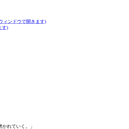
いウィンドウで開きます)
ます)
磨かれていく。」