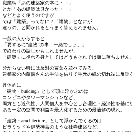
職業柄「あの建築家の本に・・」
とか「あの建築は良かった・・」
などとよく使うのですが、
では「建築」ってなに？「建物」となにが
違うの、と聞かれるとうまく答えられません。
一般の人からすると
「要するに”建物”の事、一緒でしょ。」
で終わりの話しかもしれませんが、
「建築」に携わる身としてはどうもそれでは腑に落ちません
分からない時には反対の言葉を並べてみる、
建築家の内藤廣さんの手法を借りて手元の紙の切れ端に反語
具体的に
「建物・building」として頭に浮かぶのは
コンビニやタワーマンションなど、
両方とも近代性、人間個人を中心とし合理性・経済性を基に
ある一定の空間で利益を最大化するための最適解の現れ。
「建築・aruchitecture」として浮かんでくるのは
ピラミッドや伊勢神宮のような社寺建築など。