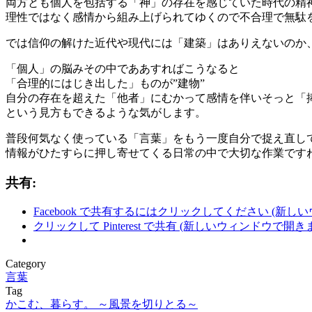
両方とも個人を包括する「神」の存在を感じていた時代の精
理性ではなく感情から組み上げられてゆくので不合理で無駄
では信仰の解けた近代や現代には「建築」はありえないのか
「個人」の脳みその中でああすればこうなると
「合理的にはじき出した」ものが”建物”
自分の存在を超えた「他者」にむかって感情を伴いそっと「捧
という見方もできるような気がします。
普段何気なく使っている「言葉」をもう一度自分で捉え直し
情報がひたすらに押し寄せてくる日常の中で大切な作業です
共有:
Facebook で共有するにはクリックしてください (新し
クリックして Pinterest で共有 (新しいウィンドウで開き
Category
言葉
Tag
かこむ、暮らす。 ～風景を切りとる～