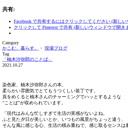
共有:
Facebook で共有するにはクリックしてください (新し
クリックして Pinterest で共有 (新しいウィンドウで開き
Category
かこむ、暮らす。
・
現場ブログ
Tag
「柚木沙弥郎のことば」
2021.10.27
染色家、柚木沙弥郎さんの本。
柔らかい雰囲気でとてもうつくしい装丁です。
頁をめくると柚木さんのチャーミングでハッとするような
”ことば”が収められています。
「現代はみんな忙しすぎて生活の実感がないよね。
ふと見た夕日が美しいとか、いつもの風景がちょっと違う、
そんな風に感じる心、生活の積み重ねで、感じ取るセンスは