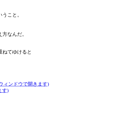
。
いうこと。
え方なんだ。
重ねてゆけると
いウィンドウで開きます)
ます)