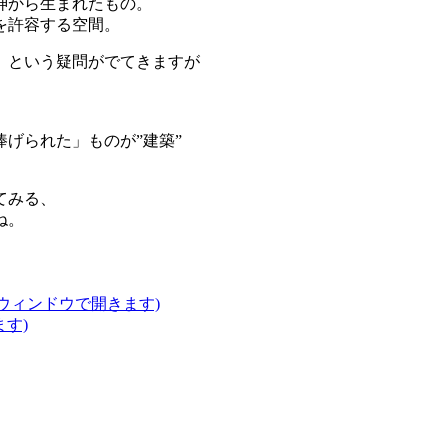
神から生まれたもの。
を許容する空間。
、という疑問がでてきますが
げられた」ものが”建築”
てみる、
ね。
いウィンドウで開きます)
ます)