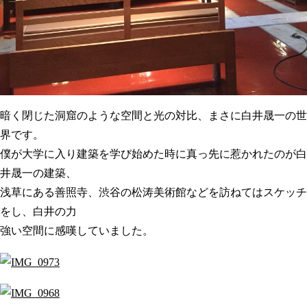
暗く閉じた洞窟のような空間と光の対比、まさに白井晟一の世
界です。
僕が大学に入り建築を学び始めた時に真っ先に惹かれたのが白
井晟一の建築、
浅草にある善照寺、渋谷の松涛美術館などを訪ねてはスケッチ
をし、白井の力
強い空間に感嘆していました。