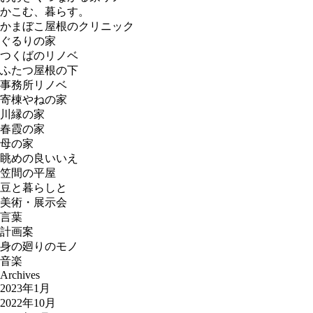
かこむ、暮らす。
かまぼこ屋根のクリニック
ぐるりの家
つくばのリノベ
ふたつ屋根の下
事務所リノベ
寄棟やねの家
川縁の家
春霞の家
母の家
眺めの良いいえ
笠間の平屋
豆と暮らしと
美術・展示会
言葉
計画案
身の廻りのモノ
音楽
Archives
2023年1月
2022年10月