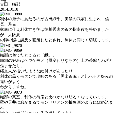
古田 織部
2014.10.18
利休の弟子にあたるのが古田織部、美濃の武家に生まれ、信
長、秀吉、
家康に仕え利休亡き後は徳川秀忠の茶の指南役を務めました
が、大阪夏
の陣の際に謀反を画策したとされ、利休と同じく切腹します。
織部は色でたとえると
「緑」
。
織部の好みはヘウゲモノ（風変わりなもの）上の茶碗もわざと
歪ませたり。
縄文人が描いたような絵付けがあったり。
利休の黒くモダンで凄味のある「黒楽茶碗」と比べると好みの
違いがよく
わかりますね。
織部の茶室、利休の待庵と比べかなり明るくなっています。
壁や天井に窓がまるでモンドリアンの抽象画のようにはめ込ま
れ
光のコンポジションを生み出しています。