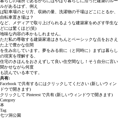
暮らしの場所であるからにはやはり暮らしに沿った建築のルー
ルがあるはず、例え
ば駐車場のとり方、収納の量、洗濯物の干場はどこにとるか、
自転車置き場は？
など、メディアで取り上げられるような建築家をめざす学生な
どには驚くほど(笑)
地味な内容の本かもしれません。
ただ私の尊敬する建築家達はきちんとベーシックな点をおさえ
た上で豊かな住間
を生み出しています。夢をみる前に（と同時に）まずは暮らし
の現実を理解する、
住宅のきほんをおさえずして良い住空間なし！そう自分に言い
聞かせながら何度
も読んでいる本です。
共有:
Facebook で共有するにはクリックしてください (新しいウィン
ドウで開きます)
クリックして Pinterest で共有 (新しいウィンドウで開きます)
Category
本
Tag
七ツ洞公園