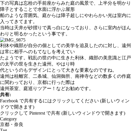
下の写真は忘栓の手前座からみた庭の風景で、上半分を明かり
障子とすることで水面に浮かぶ屋形
船のような雰囲気、庭からは障子超しにやわらかい光は室内に
入ってきてます。
当時は天井が砂摺りで真っ白になっており、さらに室内がほん
わりと明るかったという事です。
利休や織部が自分の個としての美学を追及したのに対し、遠州
は常に相手へのもてなしを考えてい
たようです。戦乱の世の中に生きた利休、織部の美意識と江戸
の太平の世を生きた遠州。やはり時
代というのもデザインにとって大きな要素なのですね。
遠州は桂離宮、二条城、仙洞御所、南禅寺などの数多くの作庭
に関わっており、京都に行った際は
遠州茶室、庭巡りツアー！などお勧めです。
共有:
Facebook で共有するにはクリックしてください (新しいウィン
ドウで開きます)
クリックして Pinterest で共有 (新しいウィンドウで開きます)
Category
京都・奈良
Tag