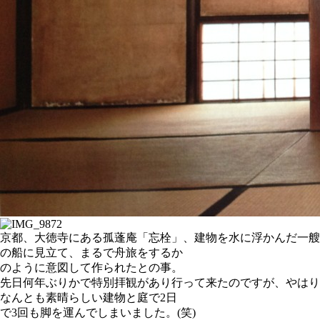
京都、大徳寺にある孤蓬庵「忘栓」、建物を水に浮かんだ一艘
の船に見立て、まるで舟旅をするか
のように意図して作られたとの事。
先日何年ぶりかで特別拝観があり行って来たのですが、やはり
なんとも素晴らしい建物と庭で2日
で3回も脚を運んでしまいました。(笑)