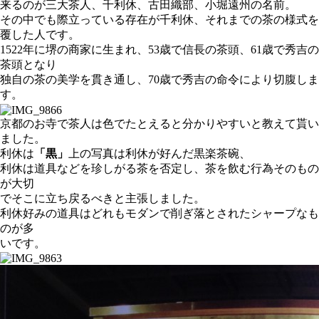
来るのが三大茶人、千利休、古田織部、小堀遠州の名前。
その中でも際立っている存在が千利休、それまでの茶の様式を
覆した人です。
1522年に堺の商家に生まれ、53歳で信長の茶頭、61歳で秀吉の
茶頭となり
独自の茶の美学を貫き通し、70歳で秀吉の命令により切腹しま
す。
京都のお寺で茶人は色でたとえると分かりやすいと教えて貰い
ました。
利休は
「黒」
上の写真は利休が好んだ黒楽茶碗、
利休は道具などを珍しがる茶を否定し、茶を飲む行為そのもの
が大切
でそこに立ち戻るべきと主張しました。
利休好みの道具はどれもモダンで削ぎ落とされたシャープなも
のが多
いです。