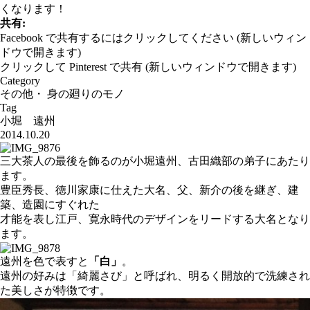
くなります！
共有:
Facebook で共有するにはクリックしてください (新しいウィン
ドウで開きます)
クリックして Pinterest で共有 (新しいウィンドウで開きます)
Category
その他
・
身の廻りのモノ
Tag
小堀 遠州
2014.10.20
三大茶人の最後を飾るのが小堀遠州、古田織部の弟子にあたり
ます。
豊臣秀長、徳川家康に仕えた大名、父、新介の後を継ぎ、建
築、造園にすぐれた
才能を表し江戸、寛永時代のデザインをリードする大名となり
ます。
遠州を色で表すと
「白」
。
遠州の好みは「綺麗さび」と呼ばれ、明るく開放的で洗練され
た美しさが特徴です。