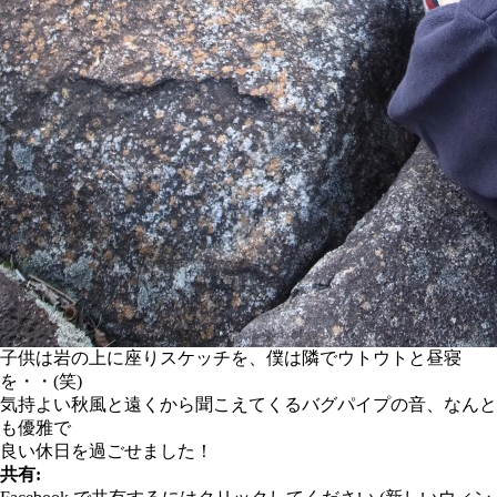
子供は岩の上に座りスケッチを、僕は隣でウトウトと昼寝
を・・(笑)
気持よい秋風と遠くから聞こえてくるバグパイプの音、なんと
も優雅で
良い休日を過ごせました！
共有: