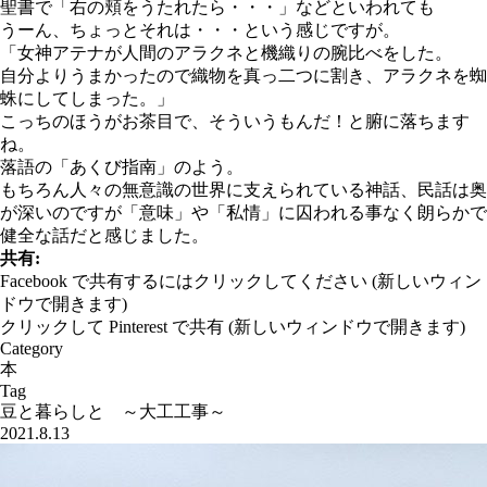
聖書で「右の頬をうたれたら・・・」などといわれても
うーん、ちょっとそれは・・・という感じですが。
「女神アテナが人間のアラクネと機織りの腕比べをした。
自分よりうまかったので織物を真っ二つに割き、アラクネを蜘
蛛にしてしまった。」
こっちのほうがお茶目で、そういうもんだ！と腑に落ちます
ね。
落語の「あくび指南」のよう。
もちろん人々の無意識の世界に支えられている神話、民話は奥
が深いのですが「意味」や「私情」に囚われる事なく朗らかで
健全な話だと感じました。
共有:
Facebook で共有するにはクリックしてください (新しいウィン
ドウで開きます)
クリックして Pinterest で共有 (新しいウィンドウで開きます)
Category
本
Tag
豆と暮らしと ～大工工事～
2021.8.13