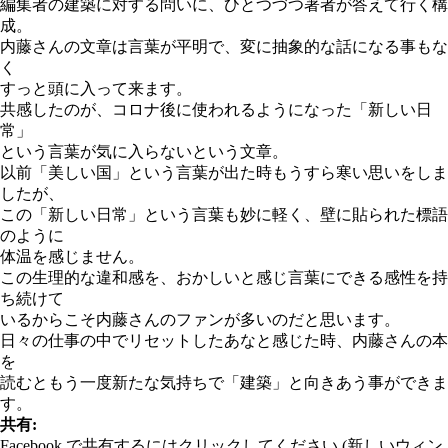
編集者の建築に対する問いに、ひとつづつ著者が答えて行く構
成。
内藤さんの文章は言葉が平明で、変に抽象的な話になる事もな
く
すっと頭に入って来ます。
共感したのが、コロナ後に使われるようになった「新しい日
常」
という言葉が気に入らないという文章。
以前「美しい国」という言葉が出た時もうすら寒い思いをしま
したが、
この「新しい日常」という言葉も妙に軽く、壁に貼られた標語
のように
体温を感じません。
この生理的な違和感を、おかしいと感じ言葉にできる感性を持
ち続けて
いるからこそ内藤さんのファンが多いのだと思います。
日々の仕事の中でリセットしたあなと感じた時、内藤さんの本
を
読むともう一度新たな気持ちで「建築」と向きあう事ができま
す。
共有:
Facebook で共有するにはクリックしてください (新しいウィン