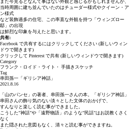
また今見るとなんて事はない外観と感じるかもしれませんが、
当時周囲に建ち並んでいたのはチューダー様式やクイーン・ア
ン様式
など装飾過多の住宅、この率直な外観を持つ「ウィンズロー
邸」の出現
は鮮烈な印象を与えたと思います。
共有:
Facebook で共有するにはクリックしてください (新しいウィン
ドウで開きます)
クリックして Pinterest で共有 (新しいウィンドウで開きます)
Category
フランク・ロイド・ライト
・
手描きスケッチ
Tag
串田孫一「ギリシア神話」
2021.8.16
「山のパンセ」の著者、串田孫一さんの本。「ギリシア神話」
串田さんの飾り気のない淡々とした文体のおかげで、
すんなりと楽しく読む事ができました。
こうした”神話”や「遠野物語」のような”民話”はお説教くさく
なく
また隠された意図もなく、清々と読む事ができますね。