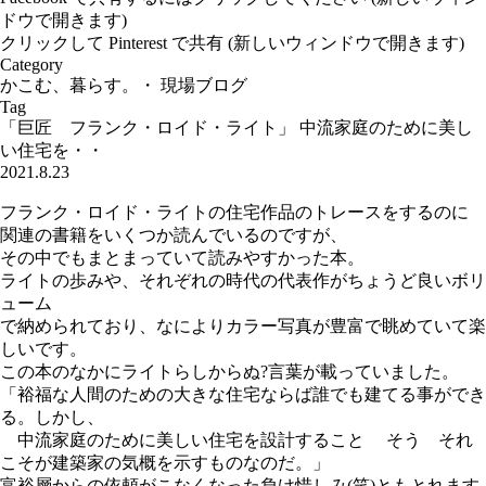
ドウで開きます)
クリックして Pinterest で共有 (新しいウィンドウで開きます)
Category
かこむ、暮らす。
・
現場ブログ
Tag
「巨匠 フランク・ロイド・ライト」 中流家庭のために美し
い住宅を・・
2021.8.23
フランク・ロイド・ライトの住宅作品のトレースをするのに
関連の書籍をいくつか読んでいるのですが、
その中でもまとまっていて読みやすかった本。
ライトの歩みや、それぞれの時代の代表作がちょうど良いボリ
ューム
で納められており、なによりカラー写真が豊富で眺めていて楽
しいです。
この本のなかにライトらしからぬ?言葉が載っていました。
「裕福な人間のための大きな住宅ならば誰でも建てる事ができ
る。しかし、
中流家庭のために美しい住宅を設計すること そう それ
こそが建築家の気概を示すものなのだ。」
富裕層からの依頼がこなくなった負け惜しみ(笑)ともとれます