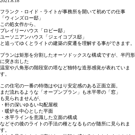
2021.8.18
フランク・ロイド・ライトが事務所を開いて初めての仕事
「ウィンズロー邸」
この処女作から、
プレイリーハウス「ロビー邸」
ユーソニアンハウス「ジェイコブス邸」
と追ってゆくとライトの建築の変遷を理解する事ができます。
プランは矩形を分割したオーソドックスな構成ですが、半円形
に突き出した
温室や八角形の階段室の塔など独特な造形感覚が表れていま
す。
この住宅の一番の特徴はやはり安定感のある正面立面。
まだ流れるような「オープンプラン」も水平帯の「窓」
も見られませんが、
・軒の深いゆるい勾配屋根
・暖炉を中心とした平面
・水平ラインを意識した立面の構成
などその後のライトの手法の種となるものが随所に見られま
す。