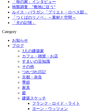
「母の家」インタビュー
地盤調査 ”敷地に従う”
ルイス・バラガン「プリエト・ロペス邸」
「つくばのリノベ」～素材と空間～
「犬の記憶」
Category
お知らせ
ブログ
3人の建築家
カフェ・雑貨・お店
すまいの豆知識
その他
つれづれ日記
京都・奈良
季節
家具
庭
建築スケッチ
フランク・ロイド・ライト
ヨーン・ウッツォン