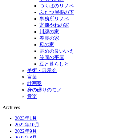
つくばのリノベ
ふたつ屋根の下
事務所リノベ
寄棟やねの家
川縁の家
春霞の家
母の家
眺めの良いいえ
笠間の平屋
豆と暮らしと
美術・展示会
言葉
計画案
身の廻りのモノ
音楽
Archives
2023年1月
2022年10月
2022年9月
2022年8月