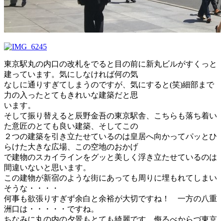
東京駅丸の内口の改札をでると目の前に新丸ビルがすくっと
建っています。気にしなければ何の気
なしに通りすぎてしまうのですが、気にすると(笑)細部まで
力の入ったとてもきれいな建築だと思
います。
そして振り替えると辰野金吾の東京駅舎、こちらも落ち着い
た意匠のとても良い建築、そしてこの
２つの建築を引き立たせているのは皇居へ向かってパッとひ
らけた大きな広場、この空地のおかげ
で建物のスカイラインをグッと美しく浮き立たせているのは
間違いないと思います。
この建物が新宿のような街にあっても周りに埋もれてしまい
そうな・・・・
何事も欲張りすぎず余白と余裕が大切ですね！ 一方の八重
洲口は・・・・・ですね。
ちなみに丸の内の夕景もとても綺麗です、侮るべからづ東京