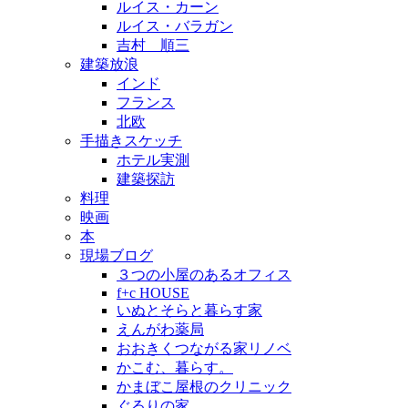
ルイス・カーン
ルイス・バラガン
吉村 順三
建築放浪
インド
フランス
北欧
手描きスケッチ
ホテル実測
建築探訪
料理
映画
本
現場ブログ
３つの小屋のあるオフィス
f+c HOUSE
いぬとそらと暮らす家
えんがわ薬局
おおきくつながる家リノベ
かこむ、暮らす。
かまぼこ屋根のクリニック
ぐるりの家