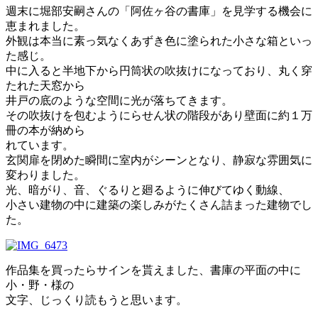
週末に堀部安嗣さんの「阿佐ヶ谷の書庫」を見学する機会に
恵まれました。
外観は本当に素っ気なくあずき色に塗られた小さな箱といっ
た感じ。
中に入ると半地下から円筒状の吹抜けになっており、丸く穿
たれた天窓から
井戸の底のような空間に光が落ちてきます。
その吹抜けを包むようにらせん状の階段があり壁面に約１万
冊の本が納めら
れています。
玄関扉を閉めた瞬間に室内がシーンとなり、静寂な雰囲気に
変わりました。
光、暗がり、音、ぐるりと廻るように伸びてゆく動線、
小さい建物の中に建築の楽しみがたくさん詰まった建物でし
た。
作品集を買ったらサインを貰えました、書庫の平面の中に
小・野・様の
文字、じっくり読もうと思います。