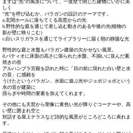
まずは”光”の風景について、一度壁で閉じた建物にいかに美
しく
”光”を呼び込むか、バラガンの設計のテーマです。
a.玄関ホールに落ちてくる高窓からの光
b.野性的な庭を通じて差し込む動きのある午後の光(植物の
影が壁に映りこむ）
c.白いスリガラスを通じてライブラリーに届く朝の静謐な光
野性的な庭と水盤もバラガン建築の欠かせない風景。
d.パティオに床面の高さに張られた水盤、不揃いに並んだ素
焼きの壺
アルハンブラ宮殿を訪れた時に「目の前に現れた白い壁と水
の音」に感銘を
うけたというバラガン、水面に遊ぶ光やジョボジョボという
水の音が建築に
揺らぎや時間の要素を加えてくれます。
その他にも天窓から聖像に黄色い光が降りぐコーナーや、高
い壁に囲まれ空と
対話する屋上テラスなど詩的な風景がところどころに表れま
す。