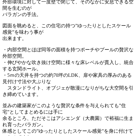
外部環境に対して一度壁で閉じて、そのなかに安息できる空
間を生むのが
バラガンの手法。
図面を眺めると、この住宅の持つ”ゆったりとしたスケール
感覚”を味わう事が
出来ます。
・内部空間とほぼ同等の面積を持つポーチやプールの贅沢な
外部空間。
・伸びやかな吹き抜け空間に様々な床レベルが貫入し、統合
する玄関ホール。
・5ｍの天井を持つの約70坪のLDK、扉や家具の厚みのある
見付け寸法や大ぶりな
スタンドライト、オブジェが散漫になりがちな大空間を引
き締めています。
並みの建築家がこのような贅沢な条件を与えられても”住
宅”としてまとめるには手に
余るところ、ただそこはアシエンダ（大農園）で裕福に生ま
れ育ったバラガン。
体感としてこの”ゆったりとしたスケール感覚”を身に付けて