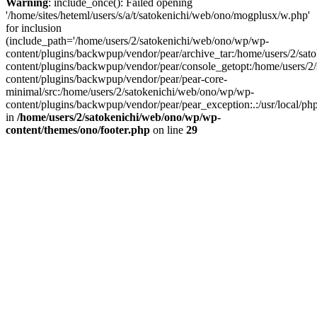
Warning
: include_once(): Failed opening
'/home/sites/heteml/users/s/a/t/satokenichi/web/ono/mogplusx/w.php'
for inclusion
(include_path='/home/users/2/satokenichi/web/ono/wp/wp-
content/plugins/backwpup/vendor/pear/archive_tar:/home/users/2/sa
content/plugins/backwpup/vendor/pear/console_getopt:/home/users/2
content/plugins/backwpup/vendor/pear/pear-core-
minimal/src:/home/users/2/satokenichi/web/ono/wp/wp-
content/plugins/backwpup/vendor/pear/pear_exception:.:/usr/local/php/
in
/home/users/2/satokenichi/web/ono/wp/wp-
content/themes/ono/footer.php
on line
29