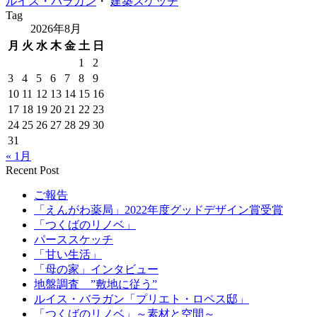
ルイス・バラガン
・
建築スケッチ
Tag
2026年8月
月
火
水
木
金
土
日
1
2
3
4
5
6
7
8
9
10
11
12
13
14
15
16
17
18
19
20
21
22
23
24
25
26
27
28
29
30
31
« 1月
Recent Post
ご報告
「えんがわ薬局」2022年度グッドデザイン賞受賞
「つくばのリノベ」
パーススケッチ
「甘い生活」
「母の家」インタビュー
地盤調査 ”敷地に従う”
ルイス・バラガン「プリエト・ロペス邸」
「つくばのリノベ」～素材と空間～