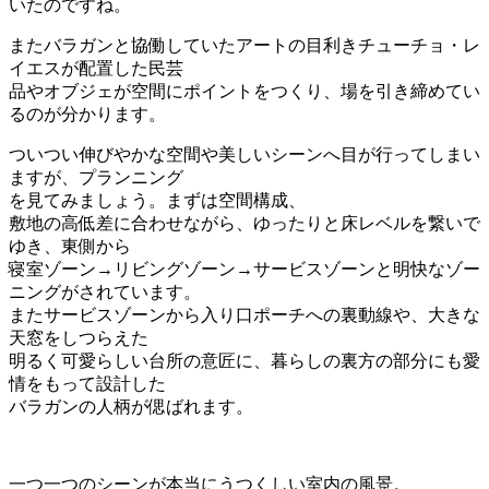
いたのですね。
またバラガンと協働していたアートの目利きチューチョ・レ
イエスが配置した民芸
品やオブジェが空間にポイントをつくり、場を引き締めてい
るのが分かります。
ついつい伸びやかな空間や美しいシーンへ目が行ってしまい
ますが、プランニング
を見てみましょう。まずは空間構成、
敷地の高低差に合わせながら、ゆったりと床レベルを繋いで
ゆき、東側から
寝室ゾーン→リビングゾーン→サービスゾーンと明快なゾー
ニングがされています。
またサービスゾーンから入り口ポーチへの裏動線や、大きな
天窓をしつらえた
明るく可愛らしい台所の意匠に、暮らしの裏方の部分にも愛
情をもって設計した
バラガンの人柄が偲ばれます。
一つ一つのシーンが本当にうつくしい室内の風景。