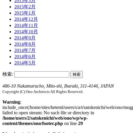
2015年3月
2015年2月
2015年1月
2014年12月
2014年11月
2014年10月
2014年9月
2014年8月
2014年7月
2014年6月
2014年5月
検索:
486-10 Nakamarucho, Mito-shi, Ibaraki, 311-4146, JAPAN
Copyright (C) Ono Architects All Rights Reserved.
Warning
:
include_once(/home/sites/heteml/users/s/a/t/satokenichi/web/ono/mog
failed to open stream: No such file or directory in
/home/users/2/satokenichi/web/ono/wp/wp-
content/themes/ono/footer.php
on line
29