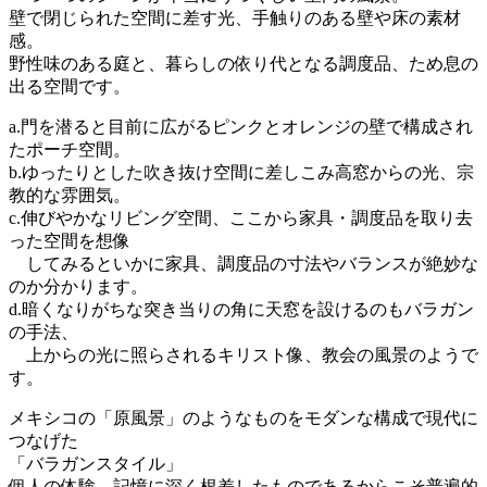
壁で閉じられた空間に差す光、手触りのある壁や床の素材
感。
野性味のある庭と、暮らしの依り代となる調度品、ため息の
出る空間です。
a.門を潜ると目前に広がるピンクとオレンジの壁で構成され
たポーチ空間。
b.ゆったりとした吹き抜け空間に差しこみ高窓からの光、宗
教的な雰囲気。
c.伸びやかなリビング空間、ここから家具・調度品を取り去
った空間を想像
してみるといかに家具、調度品の寸法やバランスが絶妙な
のか分かります。
d.暗くなりがちな突き当りの角に天窓を設けるのもバラガン
の手法、
上からの光に照らされるキリスト像、教会の風景のようで
す。
メキシコの「原風景」のようなものをモダンな構成で現代に
つなげた
「バラガンスタイル」
個人の体験、記憶に深く根差したものであるからこそ普遍的