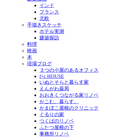
インド
フランス
北欧
手描きスケッチ
ホテル実測
建築探訪
料理
映画
本
現場ブログ
３つの小屋のあるオフィス
f+c HOUSE
いぬとそらと暮らす家
えんがわ薬局
おおきくつながる家リノベ
かこむ、暮らす。
かまぼこ屋根のクリニック
ぐるりの家
つくばのリノベ
ふたつ屋根の下
事務所リノベ