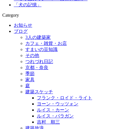
「犬の記憶」
Category
お知らせ
ブログ
3人の建築家
カフェ・雑貨・お店
すまいの豆知識
その他
つれづれ日記
京都・奈良
季節
家具
庭
建築スケッチ
フランク・ロイド・ライト
ヨーン・ウッツォン
ルイス・カーン
ルイス・バラガン
吉村 順三
建築放浪