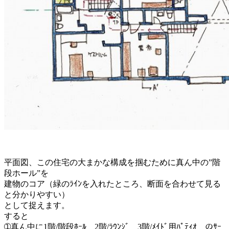
平面図、この住宅の大まかな構成を掴むために真ん中の”階
段ホール”を
建物のコア（緑のﾗｲﾝを入れたところ、断面を合わせて見る
と分かりやすい）
として捉えます。
すると
➀真ん中に1階/階段ﾎｰﾙ 2階/ﾗｳﾝｼﾞ 3階/ﾒｲﾄﾞ用ﾊﾟﾃｨｵ のｻｰ