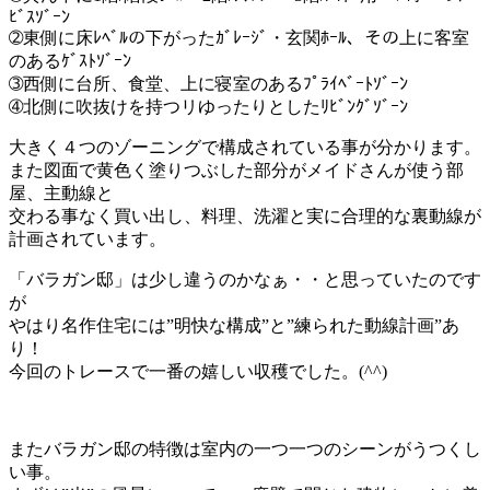
ﾋﾞｽｿﾞｰﾝ
➁東側に床ﾚﾍﾞﾙの下がったｶﾞﾚｰｼﾞ・玄関ﾎｰﾙ、その上に客室
のあるｹﾞｽﾄｿﾞｰﾝ
➂西側に台所、食堂、上に寝室のあるﾌﾟﾗｲﾍﾞｰﾄｿﾞｰﾝ
➃北側に吹抜けを持つリゆったりとしたﾘﾋﾞﾝｸﾞｿﾞｰﾝ
大きく４つのゾーニングで構成されている事が分かります。
また図面で黄色く塗りつぶした部分がメイドさんが使う部
屋、主動線と
交わる事なく買い出し、料理、洗濯と実に合理的な裏動線が
計画されています。
「バラガン邸」は少し違うのかなぁ・・と思っていたのです
が
やはり名作住宅には”明快な構成”と”練られた動線計画”あ
り！
今回のトレースで一番の嬉しい収穫でした。(^^)
またバラガン邸の特徴は室内の一つ一つのシーンがうつくし
い事。