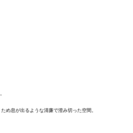
。
、ため息が出るような清廉で澄み切った空間。