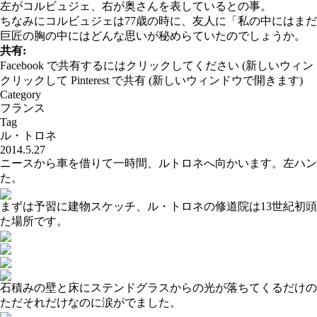
左がコルビュジェ、右が奥さんを表しているとの事。
ちなみにコルビュジェは77歳の時に、友人に「私の中にはま
巨匠の胸の中にはどんな思いが秘めらていたのでしょうか。
共有:
Facebook で共有するにはクリックしてください (新しいウィ
クリックして Pinterest で共有 (新しいウィンドウで開きます)
Category
フランス
Tag
ル・トロネ
2014.5.27
ニースから車を借りて一時間、ルトロネへ向かいます。左ハ
た。
まずは予習に建物スケッチ、ル・トロネの修道院は13世紀初
た場所です。
石積みの壁と床にステンドグラスからの光が落ちてくるだけの
ただそれだけなのに涙がでました。