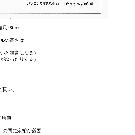
尺280㎜
ブルの高さは
さいと猫背になる）
腕がゆったりする）
て貰い、
平均値
猪口の間に余裕が必要