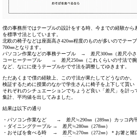
僕の事務所ではテーブルの設計をする時、今までの経験から差
を標準寸法としています。
北欧の椅子などは座面高さ420㎜程度のものが多いのでテー
700㎜となります。
パソコン作業などの事務テーブル → 差尺300㎜（差尺小
コーヒーテーブル → 差尺250㎜（これくらいの寸法で
など、なにに使うテーブルかで寸法を調整してゆきます。
ただあくまで僕の経験上、この寸法が果たしてどうなのか。
検証するために授業のなかで学生さんに椅子を上下して貰い
それぞれのシチュエーションでちょうど良い「差尺」を計っ
集計、平均値を出してみました。
結果は以下の通り
・パソコン作業など → 差尺≒290㎜（289㎜）カッコ内
・ダイニングテーブル → 差尺≒280㎜（278㎜）
・おそばを食べる時 → 差尺≒270㎜（272㎜）＊お箸と