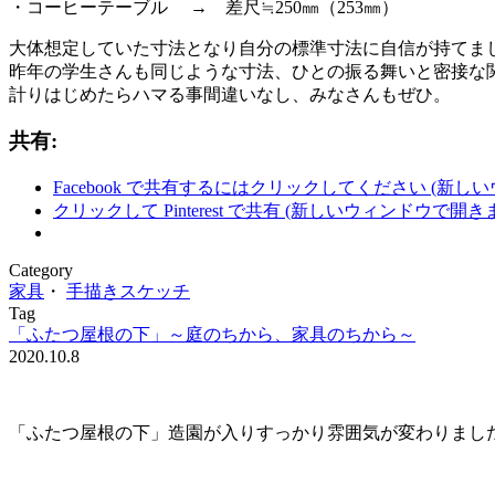
・コーヒーテーブル → 差尺≒250㎜（253㎜）
大体想定していた寸法となり自分の標準寸法に自信が持てました
昨年の学生さんも同じような寸法、ひとの振る舞いと密接な
計りはじめたらハマる事間違いなし、みなさんもぜひ。
共有:
Facebook で共有するにはクリックしてください (新し
クリックして Pinterest で共有 (新しいウィンドウで開き
Category
家具
・
手描きスケッチ
Tag
「ふたつ屋根の下」～庭のちから、家具のちから～
2020.10.8
「ふたつ屋根の下」造園が入りすっかり雰囲気が変わりまし