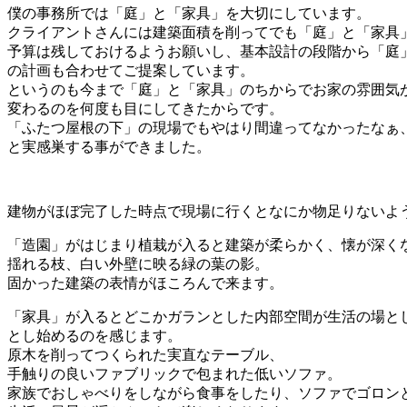
僕の事務所では「庭」と「家具」を大切にしています。
クライアントさんには建築面積を削ってでも「庭」と「家具
予算は残しておけるようお願いし、基本設計の段階から「庭
の計画も合わせてご提案しています。
というのも今まで「庭」と「家具」のちからでお家の雰囲気
変わるのを何度も目にしてきたからです。
「ふたつ屋根の下」の現場でもやはり間違ってなかったなぁ
と実感巣する事ができました。
建物がほぼ完了した時点で現場に行くとなにか物足りないよ
「造園」がはじまり植栽が入ると建築が柔らかく、懐が深く
揺れる枝、白い外壁に映る緑の葉の影。
固かった建築の表情がほころんで来ます。
「家具」が入るとどこかガランとした内部空間が生活の場と
とし始めるのを感じます。
原木を削ってつくられた実直なテーブル、
手触りの良いファブリックで包まれた低いソファ。
家族でおしゃべりをしながら食事をしたり、ソファでゴロン