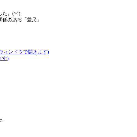
。(^^)
関係のある「差尺」
いウィンドウで開きます)
ます)
た。