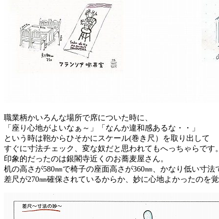
職業柄かいろんな場所で席についた時に、
「座り心地がよいなぁ～」「なんか違和感あるな・・」
という時は鞄からひそかにスケール(巻き尺）を取り出して
すぐに寸法チェック、変な奴だと思われてもへっちゃらです
印象的だったのは銀閣寺近くのお蕎麦屋さん。
机の高さが580㎜で椅子の座面高さが360㎜、かなり低い寸法
差尺が270㎜確保されているからか、妙に心地よかったのを