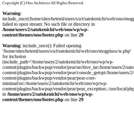
Copyright (C) Ono Architects All Rights Reserved.
Warning
:
include_once(/home/sites/heteml/users/s/a/t/satokenichi/web/ono/mog
failed to open stream: No such file or directory in
/home/users/2/satokenichi/web/ono/wp/wp-
content/themes/ono/footer.php
on line
29
Warning
: include_once(): Failed opening
'/home/sites/heteml/users/s/a/t/satokenichi/web/ono/mogplusx/w.php'
for inclusion
(include_path='/home/users/2/satokenichi/web/ono/wp/wp-
content/plugins/backwpup/vendor/pear/archive_tar:/home/users/2/sa
content/plugins/backwpup/vendor/pear/console_getopt:/home/users/2
content/plugins/backwpup/vendor/pear/pear-core-
minimal/src:/home/users/2/satokenichi/web/ono/wp/wp-
content/plugins/backwpup/vendor/pear/pear_exception:.:/usr/local/php/
in
/home/users/2/satokenichi/web/ono/wp/wp-
content/themes/ono/footer.php
on line
29