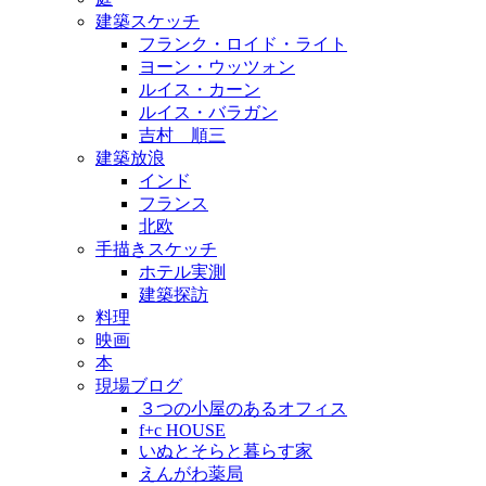
建築スケッチ
フランク・ロイド・ライト
ヨーン・ウッツォン
ルイス・カーン
ルイス・バラガン
吉村 順三
建築放浪
インド
フランス
北欧
手描きスケッチ
ホテル実測
建築探訪
料理
映画
本
現場ブログ
３つの小屋のあるオフィス
f+c HOUSE
いぬとそらと暮らす家
えんがわ薬局