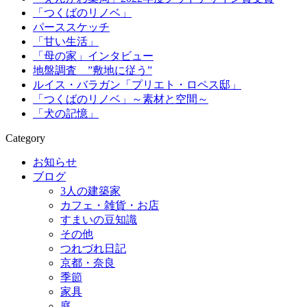
「つくばのリノベ」
パーススケッチ
「甘い生活」
「母の家」インタビュー
地盤調査 ”敷地に従う”
ルイス・バラガン「プリエト・ロペス邸」
「つくばのリノベ」～素材と空間～
「犬の記憶」
Category
お知らせ
ブログ
3人の建築家
カフェ・雑貨・お店
すまいの豆知識
その他
つれづれ日記
京都・奈良
季節
家具
庭