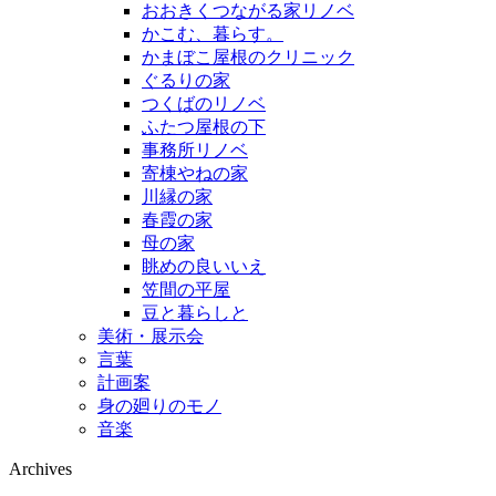
おおきくつながる家リノベ
かこむ、暮らす。
かまぼこ屋根のクリニック
ぐるりの家
つくばのリノベ
ふたつ屋根の下
事務所リノベ
寄棟やねの家
川縁の家
春霞の家
母の家
眺めの良いいえ
笠間の平屋
豆と暮らしと
美術・展示会
言葉
計画案
身の廻りのモノ
音楽
Archives