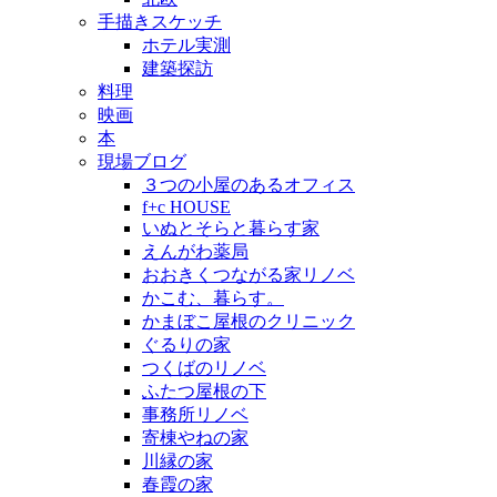
手描きスケッチ
ホテル実測
建築探訪
料理
映画
本
現場ブログ
３つの小屋のあるオフィス
f+c HOUSE
いぬとそらと暮らす家
えんがわ薬局
おおきくつながる家リノベ
かこむ、暮らす。
かまぼこ屋根のクリニック
ぐるりの家
つくばのリノベ
ふたつ屋根の下
事務所リノベ
寄棟やねの家
川縁の家
春霞の家