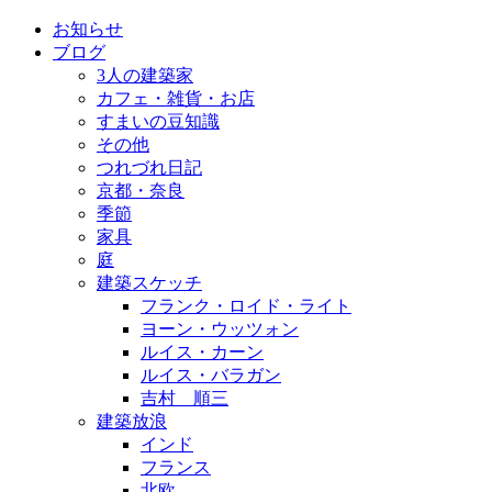
お知らせ
ブログ
3人の建築家
カフェ・雑貨・お店
すまいの豆知識
その他
つれづれ日記
京都・奈良
季節
家具
庭
建築スケッチ
フランク・ロイド・ライト
ヨーン・ウッツォン
ルイス・カーン
ルイス・バラガン
吉村 順三
建築放浪
インド
フランス
北欧