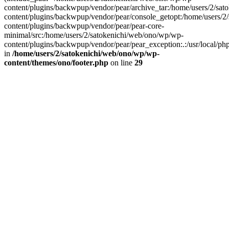
content/plugins/backwpup/vendor/pear/archive_tar:/home/users/2/sa
content/plugins/backwpup/vendor/pear/console_getopt:/home/users/2
content/plugins/backwpup/vendor/pear/pear-core-
minimal/src:/home/users/2/satokenichi/web/ono/wp/wp-
content/plugins/backwpup/vendor/pear/pear_exception:.:/usr/local/php/
in
/home/users/2/satokenichi/web/ono/wp/wp-
content/themes/ono/footer.php
on line
29