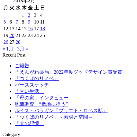
2018年2月
月
火
水
木
金
土
日
1
2
3
4
5
6
7
8
9
10
11
12
13
14
15
16
17
18
19
20
21
22
23
24
25
26
27
28
« 1月
3月 »
Recent Post
ご報告
「えんがわ薬局」2022年度グッドデザイン賞受賞
「つくばのリノベ」
パーススケッチ
「甘い生活」
「母の家」インタビュー
地盤調査 ”敷地に従う”
ルイス・バラガン「プリエト・ロペス邸」
「つくばのリノベ」～素材と空間～
「犬の記憶」
Category