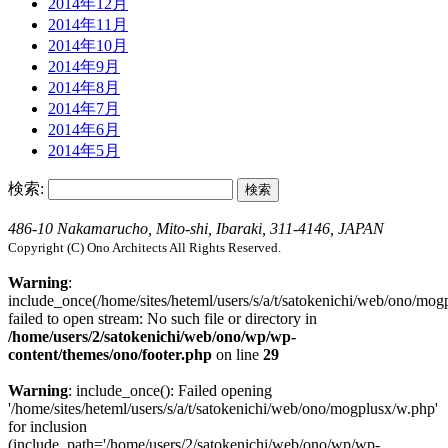
2014年12月
2014年11月
2014年10月
2014年9月
2014年8月
2014年7月
2014年6月
2014年5月
検索:
486-10 Nakamarucho, Mito-shi, Ibaraki, 311-4146, JAPAN
Copyright (C) Ono Architects All Rights Reserved.
Warning
:
include_once(/home/sites/heteml/users/s/a/t/satokenichi/web/ono/mog
failed to open stream: No such file or directory in
/home/users/2/satokenichi/web/ono/wp/wp-
content/themes/ono/footer.php
on line
29
Warning
: include_once(): Failed opening
'/home/sites/heteml/users/s/a/t/satokenichi/web/ono/mogplusx/w.php'
for inclusion
(include_path='/home/users/2/satokenichi/web/ono/wp/wp-